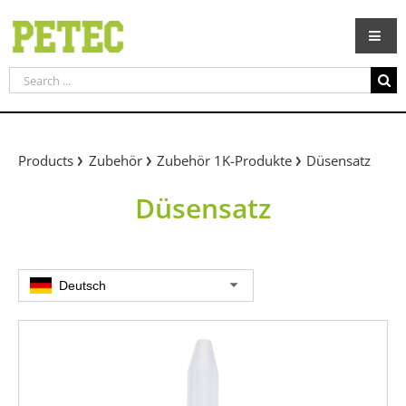
Skip
to
content
Search
for:
Products
Zubehör
Zubehör 1K-Produkte
Düsensatz
Düsensatz
Deutsch