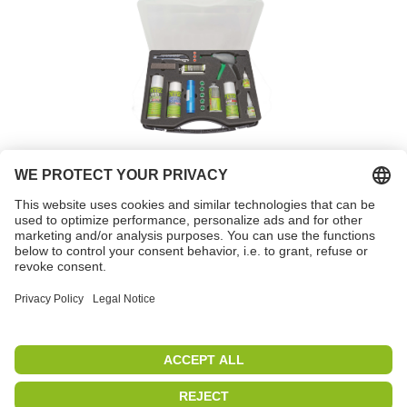
Zestaw naprawczy
REPAIR KIT do tworzyw
sztucznych
nr art. 98309
PETEC | WE CREATE CONNECTIONS