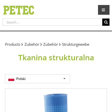
Skip
to
content
Search
for:
Products
Zubehör
Zubehör
Strukturgewebe
Tkanina strukturalna
Polski