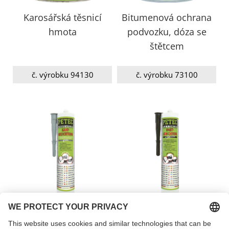
Karosářská těsnicí
Bitumenová ochrana
hmota
podvozku, dóza se
štětcem
č. výrobku 94130
č. výrobku 73100
Multifunkční těsnicí
Multifunkční těsnicí
hmota na svary, šedá
hmota na svary, černá