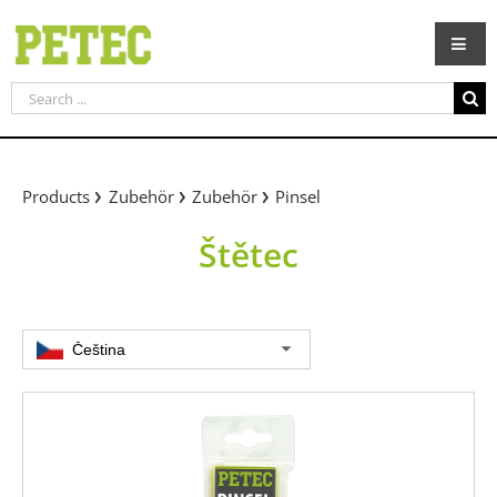
Skip
to
content
Search
for:
Products
Zubehör
Zubehör
Pinsel
Štětec
Čeština