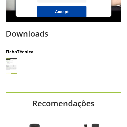
Accept
powered by
Usercentrics Consent
Management Platform
&
IT-Recht Kanzlei
Downloads
FichaTécnica
Recomendações