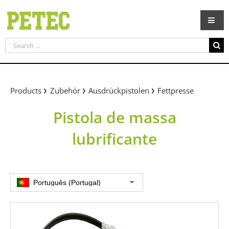
Skip
to
content
Search
for:
Products
Zubehör
Ausdrückpistolen
Fettpresse
Pistola de massa
lubrificante
Português (Portugal)