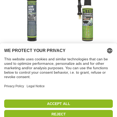
Massa lubrificante
Pasta de montagem
multiusos
multiusos para altas
temperaturas
Ref.ª 94444
Ref.ª 94420
PETEC | WE CREATE CONNECTIONS