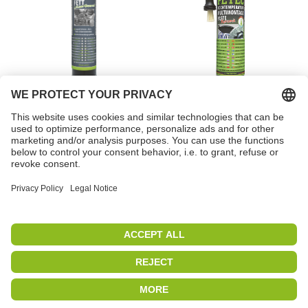
Monikäyttörasvaa
Korkean lämpötilan
monitoimitahna
tuotenumero 94444
tuotenumero 94420
PETEC | WE CREATE CONNECTIONS
Copyright 2019
|
PETEC Verbindungstechnik GmbH