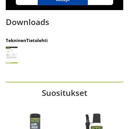
powered by
Usercentrics Consent
Management Platform
&
IT-Recht Kanzlei
Downloads
TekninenTietolehti
Suositukset