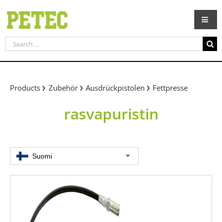
Skip
to
content
Search
for:
Products
Zubehör
Ausdrückpistolen
Fettpresse
rasvapuristin
Suomi