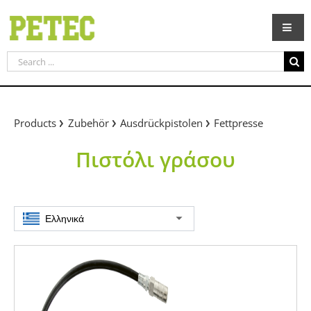
Skip
to
content
Search
for:
Products
Zubehör
Ausdrückpistolen
Fettpresse
Πιστόλι γράσου
Ελληνικά