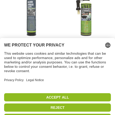
Γράσο πολλαπλών
Πάστα
χρήσεων
συναρμολόγησης σε
υψηλές θερμοκρασίες
αριθ. τεμαχίου 94444
αριθ. τεμαχίου 94420
PETEC | WE CREATE CONNECTIONS