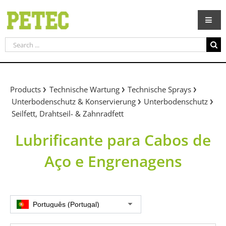
Skip
to
content
Search
for:
Products
Technische Wartung
Technische Sprays
Unterbodenschutz & Konservierung
Unterbodenschutz
Seilfett, Drahtseil- & Zahnradfett
Lubrificante para Cabos de
Aço e Engrenagens
Português (Portugal)