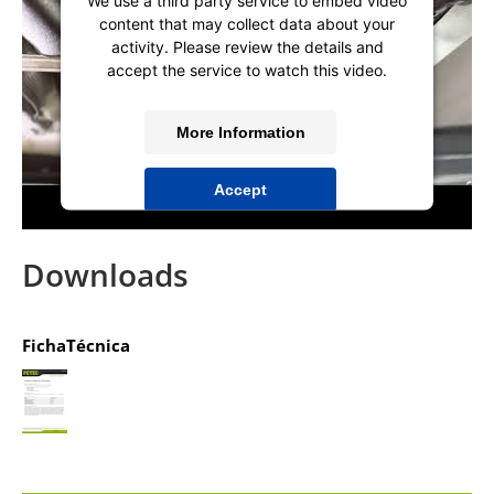
We use a third party service to embed video
content that may collect data about your
activity. Please review the details and
accept the service to watch this video.
More Information
Accept
powered by
Usercentrics Consent
Management Platform
&
IT-Recht Kanzlei
Downloads
FichaTécnica