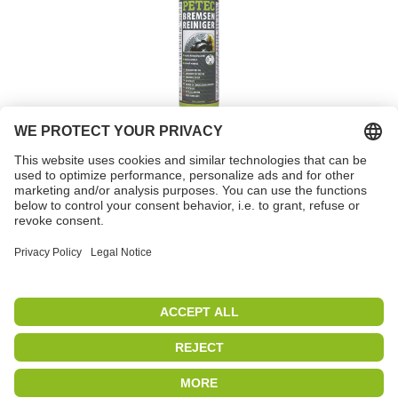
Brake cleaner spray
Item no. 70060
PETEC | WE CREATE CONNECTIONS
Copyright 2019
|
PETEC Verbindungstechnik GmbH