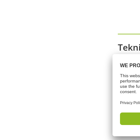
Tekn
Base
Farver
Opbevar
Tempera