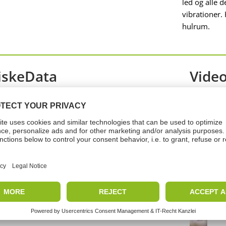
led og alle 
vibrationer.
hulrum.
iskeData
Vide
Paraffinvoks
Rav
ingstid
36 Måneder
W
turbestandighed
–35 - +100
a