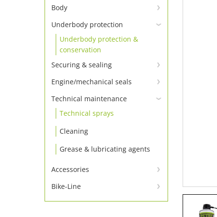
Window adhesion – primer not
Body
required
Body adhesive and sealant
Underbody protection
Window adhesive Set
Underbody protection &
Body repair
Window adhesive
conservation
Body sealing cord & tapes
Window adhesion accessories
Securing & sealing
Insulating board & panel
Tighten screws
Engine/mechanical seals
Engine sealants
Locking
Technical maintenance
Technical sprays
Additive
Sealing
Cleaning
Thread seals
Grease & lubricating agents
Accessories
Accessories
Bike-Line
Bike-Line
Applicator guns