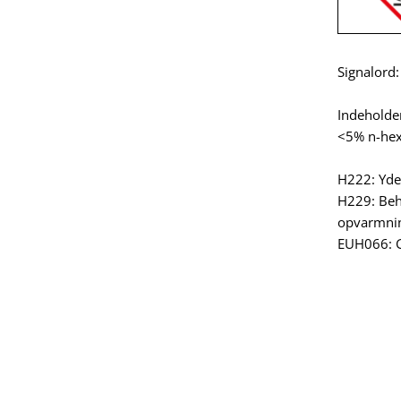
Signalord:
Indeholder
<5% n-hex
H222: Yder
H229: Beh
opvarmni
EUH066: Ge