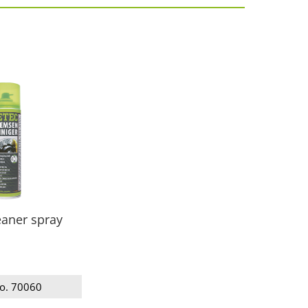
eaner spray
no. 70060