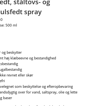
edt, ståltovs- og
ulsfedt spray
50
se: 500 ml
 og beskytter
mt høj klæbeevne og bestandighed
ksbestandig
fugalbestandig
ikke revnet eller skør
efri
 velegnet som beskyttelse og efteropbevaring
ndsdygtig over for vand, saltspray, olie og lette
og baser