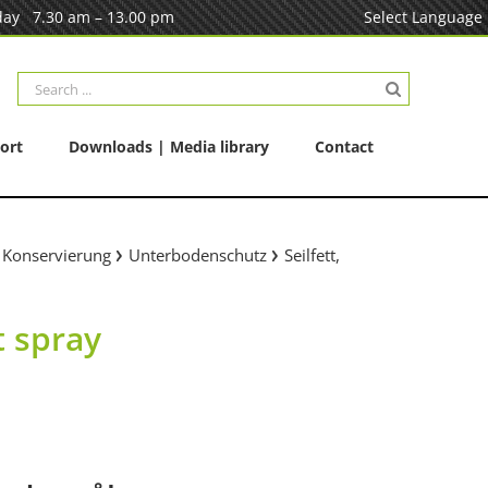
ay 7.30 am – 13.00 pm
Select Language
Search
for:
ort
Downloads | Media library
Contact
 Konservierung
Unterbodenschutz
Seilfett,
t spray