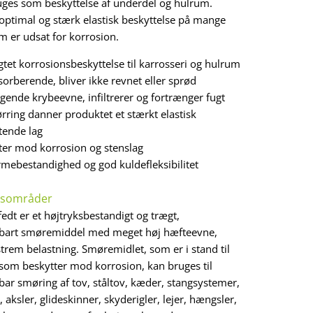
ges som beskyttelse af underdel og hulrum.
 optimal og stærk elastisk beskyttelse på mange
 er udsat for korrosion.
gtet korrosionsbeskyttelse til karrosseri og hulrum
sorberende, bliver ikke revnet eller sprød
gende krybeevne, infiltrerer og fortrænger fugt
ørring danner produktet et stærkt elastisk
tende lag
ter mod korrosion og stenslag
rmebestandighed og god kuldefleksibilitet
esområder
edt er et højtryksbestandigt og trægt,
dbart smøremiddel med meget høj hæfteevne,
trem belastning. Smøremidlet, som er i stand til
 som beskytter mod korrosion, kan bruges til
bar smøring af tov, ståltov, kæder, stangsystemer,
 aksler, glideskinner, skyderigler, lejer, hængsler,