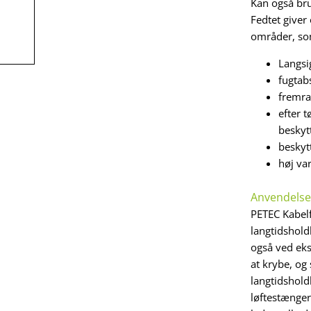
Kan også bru
Fedtet giver
områder, som
Langsi
fugtab
fremra
efter t
beskyt
beskyt
høj va
Anvendels
PETEC Kabelf
langtidshol
også ved eks
at krybe, og
langtidshold
løftestænger,