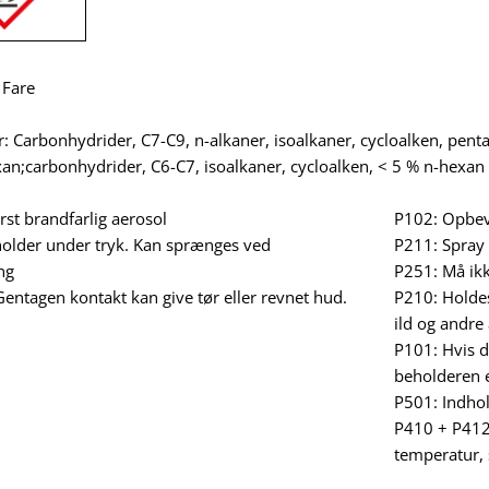
 Fare
: Carbonhydrider, C7-C9, n-alkaner, isoalkaner, cycloalken, pent
an;carbonhydrider, C6-C7, isoalkaner, cycloalken, < 5 % n-hexan
st brandfarlig aerosol
P102: Opbev
older under tryk. Kan sprænges ved
P211: Spray 
ng
P251: Må ikk
ntagen kontakt kan give tør eller revnet hud.
P210: Holdes
ild og andre
P101: Hvis d
beholderen el
P501: Indhol
P410 + P412:
temperatur, 