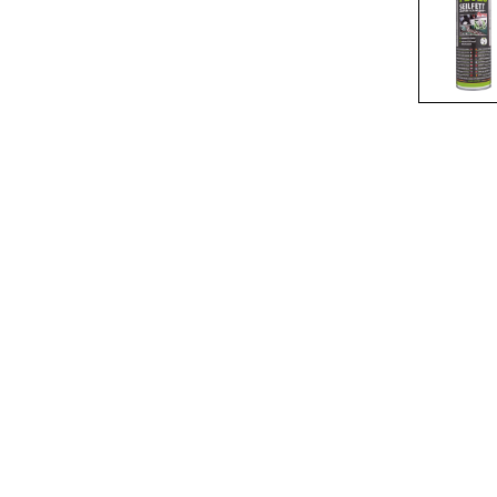
Accessories 1K products
Accessories 2K products
Präsentationen am POS
Accessories-battery applicator
gun
Accessories technical sprays