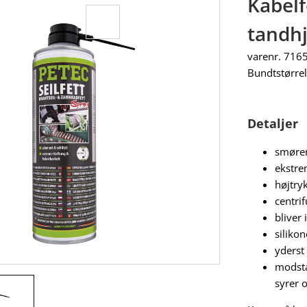
Kabelf
tandhj
varenr. 716
Bundtstørrel
Detaljer
smører
ekstre
højtry
centri
bliver 
silikon
yderst
modsta
syrer 