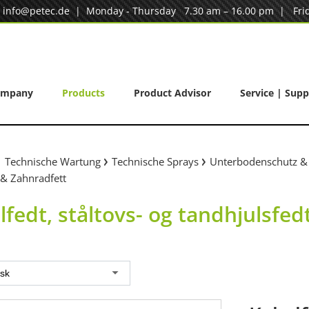
|
info@petec.de
| Monday - Thursday 7.30 am – 16.00 pm | Frid
ompany
Products
Product Advisor
Service | Supp
Technische Wartung
Technische Sprays
Unterbodenschutz &
 & Zahnradfett
lfedt, ståltovs- og tandhjulsfed
sk