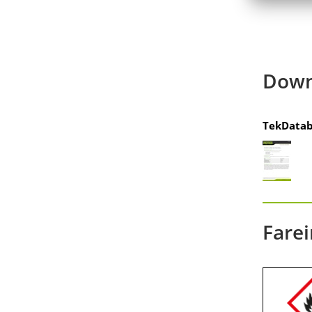
Down
TekDatab
Farei