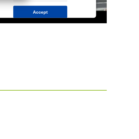
Accept
powered by
Usercentrics Consent
Management Platform
&
IT-Recht Kanzlei