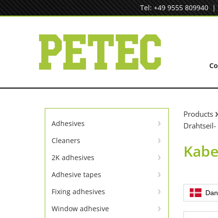
Skip
Tel: +49 9555 809940
to
content
C
Products
Adhesives
Drahtseil-
Instant adhesives
Cleaners
Kabe
Cleaners
SpeedBond adhesive system
2K adhesives
Universal repair
Contact adhesives
Adhesive tapes
TapeLine adhesive tapes
Metal repair
Fixing adhesives
Dan
Adhesion & sealing adhesive
Window adhesive