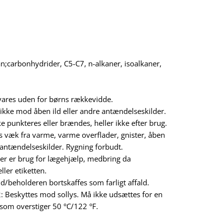
an;carbonhydrider, C5-C7, n-alkaner, isoalkaner,
ares uden for børns rækkevidde.
ikke mod åben ild eller andre antændelseskilder.
e punkteres eller brændes, heller ikke efter brug.
 væk fra varme, varme overflader, gnister, åben
 antændelseskilder. Rygning forbudt.
er er brug for lægehjælp, medbring da
ler etiketten.
d/beholderen bortskaffes som farligt affald.
 Beskyttes mod sollys. Må ikke udsættes for en
som overstiger 50 °C/122 °F.