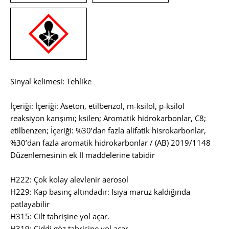
Sinyal kelimesi: Tehlike
İçeriği: İçeriği: Aseton, etilbenzol, m-ksilol, p-ksilol
reaksiyon karışımı; ksilen; Aromatik hidrokarbonlar, C8;
etilbenzen; İçeriği: %30’dan fazla alifatik hisrokarbonlar,
%30’dan fazla aromatik hidrokarbonlar / (AB) 2019/1148
Düzenlemesinin ek II maddelerine tabidir
H222: Çok kolay alevlenir aerosol
H229: Kap basınç altındadır: Isıya maruz kaldığında
patlayabilir
H315: Cilt tahrişine yol açar.
H319: Ciddi göz tahrişine yol açar.