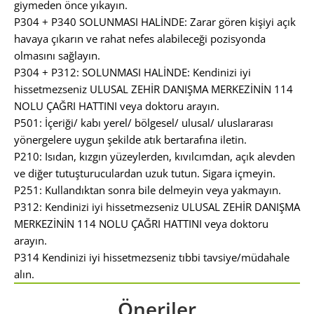
giymeden önce yıkayın.
P304 + P340 SOLUNMASI HALİNDE: Zarar gören kişiyi açık
havaya çıkarın ve rahat nefes alabileceği pozisyonda
olmasını sağlayın.
P304 + P312: SOLUNMASI HALİNDE: Kendinizi iyi
hissetmezseniz ULUSAL ZEHİR DANIŞMA MERKEZİNİN 114
NOLU ÇAĞRI HATTINI veya doktoru arayın.
P501: İçeriği/ kabı yerel/ bölgesel/ ulusal/ uluslararası
yönergelere uygun şekilde atık bertarafına iletin.
P210: Isıdan, kızgın yüzeylerden, kıvılcımdan, açık alevden
ve diğer tutuşturuculardan uzuk tutun. Sigara içmeyin.
P251: Kullandıktan sonra bile delmeyin veya yakmayın.
P312: Kendinizi iyi hissetmezseniz ULUSAL ZEHİR DANIŞMA
MERKEZİNİN 114 NOLU ÇAĞRI HATTINI veya doktoru
arayın.
P314 Kendinizi iyi hissetmezseniz tıbbi tavsiye/müdahale
alın.
Öneriler