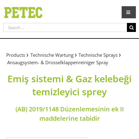
Skip
to
content
Search
for:
Products
Technische Wartung
Technische Sprays
Ansaugsystem- & Drosselklappenreiniger Spray
Emiş sistemi & Gaz kelebeği
temizleyici sprey
(AB) 2019/1148 Düzenlemesinin ek II
maddelerine tabidir