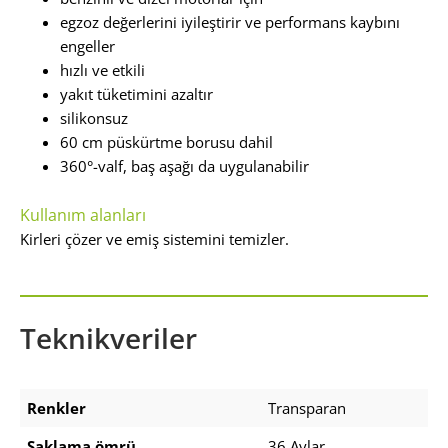
egzoz değerlerini iyileştirir ve performans kaybını
engeller
hızlı ve etkili
yakıt tüketimini azaltır
silikonsuz
60 cm püskürtme borusu dahil
360°-valf, baş aşağı da uygulanabilir
Kullanım alanları
Kirleri çözer ve emiş sistemini temizler.
Teknikveriler
Renkler
Transparan
Saklama ömrü
36 Aylar