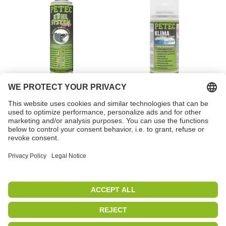
Soğutma sistemi
Klima fresh & clean
temizleyici
Okyanus
Ürün No. 80450
Ürün No. 71450
PETEC | WE CREATE CONNECTIONS