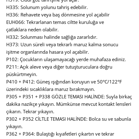
H335: Solunum yolunu tahriş edebilir.
H336: Rehavete veya baş dönmesine yol açabilir
EUH066: Tekrarlanan temas ciltte kuruluğa ve
çatlaklara neden olabilir.
H332: Solunması halinde sağlığa zararlıdır.
H373: Uzun süreli veya tekrarlı maruz kalma sonucu
işitme organlarında hasara yol açabilir.
P102: Çocukların ulaşamayacağı yerde muhafaza ediniz.
P211: Açık aleve veya diğer tutuşturuculara doğru
püskürtmeyin.
P410 + P412: Güneş ışığından koruyun ve 50°C/122°F
üzerindeki sıcaklıklara maruz bırakmayın.
P305 + P351 + P338 GÖZLE TEMASI HALİNDE: Suyla birkaç
dakika nazikçe yıkayın. Mümkünse mevcut kontakt lensleri
çıkarın. Tekrar yıkayın.
P302 + P352 CİLTLE TEMASI HALİNDE: Bolca su ve sabunla
yıkayın.
P362 + P364: Bulaştığı kıyafetleri çıkartın ve tekrar