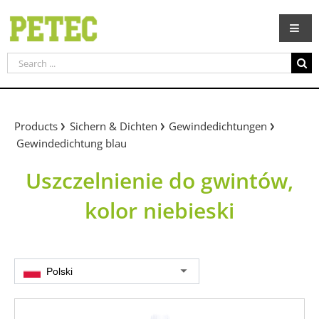
Skip
to
content
Search
for:
Products
Sichern & Dichten
Gewindedichtungen
Gewindedichtung blau
Uszczelnienie do gwintów,
kolor niebieski
Polski