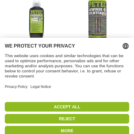
Pipe & thread sealant,
Thread sealing cord
low strength, white
Item no. 97218
Item no. 85175
PETEC | WE CREATE CONNECTIONS
Copyright 2019
|
PETEC Verbindungstechnik GmbH