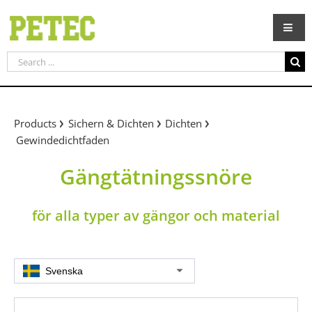
Skip
to
content
Search
for:
Products
Sichern & Dichten
Dichten
Gewindedichtfaden
Gängtätningssnöre
för alla typer av gängor och material
Svenska