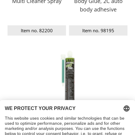
Multi Cleaner Spray
Body Glue, 2C auto
body adhesive
Item no. 82200
Item no. 98195
Body levelling
compound