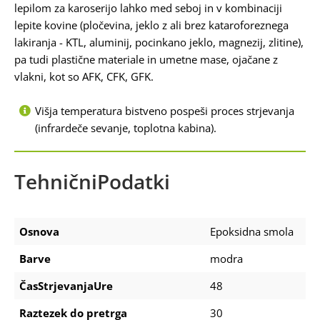
lepilom za karoserijo lahko med seboj in v kombinaciji
lepite kovine (pločevina, jeklo z ali brez kataroforeznega
lakiranja - KTL, aluminij, pocinkano jeklo, magnezij, zlitine),
pa tudi plastične materiale in umetne mase, ojačane z
vlakni, kot so AFK, CFK, GFK.
Višja temperatura bistveno pospeši proces strjevanja
(infrardeče sevanje, toplotna kabina).
TehničniPodatki
Osnova
Epoksidna smola
Barve
modra
ČasStrjevanjaUre
48
Raztezek do pretrga
30