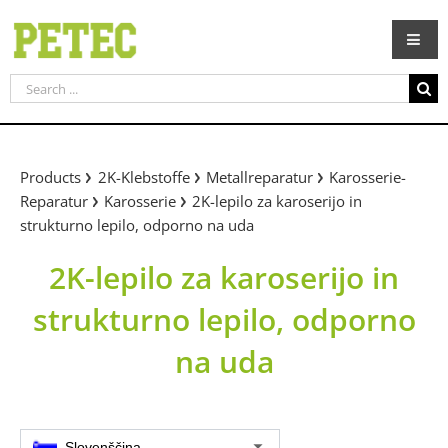
Skip
to
content
Search
for:
Products
2K-Klebstoffe
Metallreparatur
Karosserie-
Reparatur
Karosserie
2K-lepilo za karoserijo in
strukturno lepilo, odporno na uda
2K-lepilo za karoserijo in
strukturno lepilo, odporno
na uda
Slovenščina