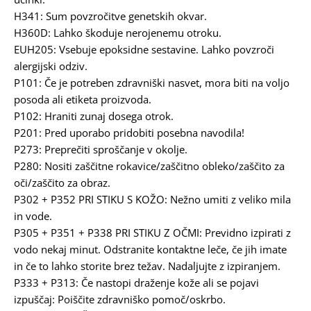
H341: Sum povzročitve genetskih okvar.
H360D: Lahko škoduje nerojenemu otroku.
EUH205: Vsebuje epoksidne sestavine. Lahko povzroči
alergijski odziv.
P101: Če je potreben zdravniški nasvet, mora biti na voljo
posoda ali etiketa proizvoda.
P102: Hraniti zunaj dosega otrok.
P201: Pred uporabo pridobiti posebna navodila!
P273: Preprečiti sproščanje v okolje.
P280: Nositi zaščitne rokavice/zaščitno obleko/zaščito za
oči/zaščito za obraz.
P302 + P352 PRI STIKU S KOŽO: Nežno umiti z veliko mila
in vode.
P305 + P351 + P338 PRI STIKU Z OČMI: Previdno izpirati z
vodo nekaj minut. Odstranite kontaktne leče, če jih imate
in če to lahko storite brez težav. Nadaljujte z izpiranjem.
P333 + P313: Če nastopi draženje kože ali se pojavi
izpuščaj: Poiščite zdravniško pomoč/oskrbo.