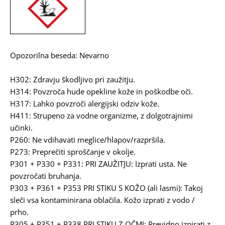
Opozorilna beseda: Nevarno
H302: Zdravju škodljivo pri zaužitju.
H314: Povzroča hude opekline kože in poškodbe oči.
H317: Lahko povzroči alergijski odziv kože.
H411: Strupeno za vodne organizme, z dolgotrajnimi
učinki.
P260: Ne vdihavati meglice/hlapov/razpršila.
P273: Preprečiti sproščanje v okolje.
P301 + P330 + P331: PRI ZAUŽITJU: Izprati usta. Ne
povzročati bruhanja.
P303 + P361 + P353 PRI STIKU S KOŽO (ali lasmi): Takoj
sleči vsa kontaminirana oblačila. Kožo izprati z vodo /
prho.
P305 + P351 + P338 PRI STIKU Z OČMI: Previdno izpirati z