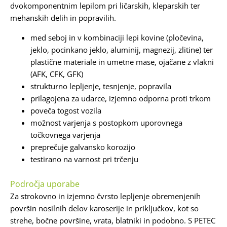
dvokomponentnim lepilom pri ličarskih, kleparskih ter
mehanskih delih in popravilih.
med seboj in v kombinaciji lepi kovine (pločevina,
jeklo, pocinkano jeklo, aluminij, magnezij, zlitine) ter
plastične materiale in umetne mase, ojačane z vlakni
(AFK, CFK, GFK)
strukturno lepljenje, tesnjenje, popravila
prilagojena za udarce, izjemno odporna proti trkom
poveča togost vozila
možnost varjenja s postopkom uporovnega
točkovnega varjenja
preprečuje galvansko korozijo
testirano na varnost pri trčenju
Področja uporabe
Za strokovno in izjemno čvrsto lepljenje obremenjenih
površin nosilnih delov karoserije in priključkov, kot so
strehe, bočne površine, vrata, blatniki in podobno. S PETEC