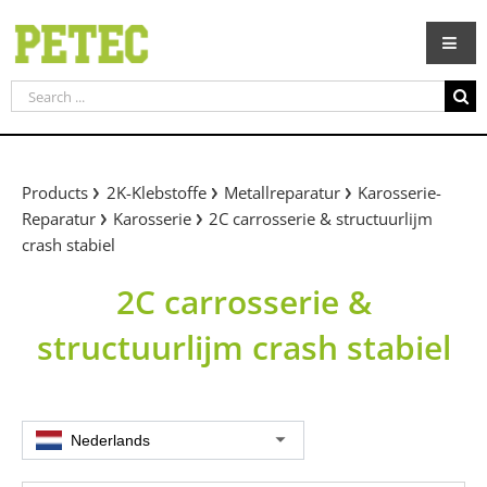
Skip
to
content
Search
for:
Products
2K-Klebstoffe
Metallreparatur
Karosserie-
Reparatur
Karosserie
2C carrosserie & structuurlijm
crash stabiel
2C carrosserie &
structuurlijm crash stabiel
Nederlands