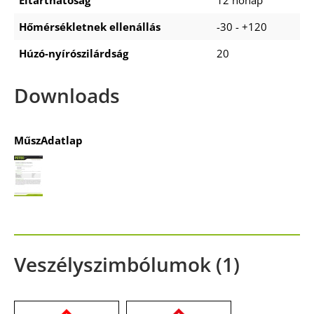
Eltarthatóság
12 hónap
Hőmérsékletnek ellenállás
-30 - +120
Húzó-nyírószilárdság
20
Downloads
MűszAdatlap
Veszélyszimbólumok (1)