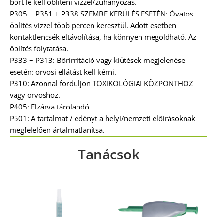
bőrt le kell öblíteni vízzel/zuhanyozás.
P305 + P351 + P338 SZEMBE KERÜLÉS ESETÉN: Óvatos
öblítés vízzel több percen keresztül. Adott esetben
kontaktlencsék eltávolítása, ha könnyen megoldható. Az
öblítés folytatása.
P333 + P313: Bőrirritáció vagy kiütések megjelenése
esetén: orvosi ellátást kell kérni.
P310: Azonnal forduljon TOXIKOLÓGIAI KÖZPONTHOZ
vagy orvoshoz.
P405: Elzárva tárolandó.
P501: A tartalmat / edényt a helyi/nemzeti előírásoknak
megfelelően ártalmatlanítsa.
Tanácsok