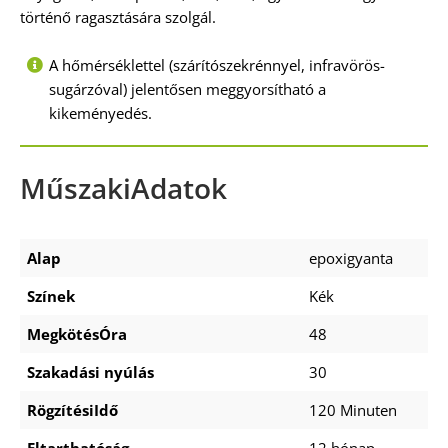
történő ragasztására szolgál.
A hőmérséklettel (szárítószekrénnyel, infravörös-
sugárzóval) jelentősen meggyorsítható a
kikeményedés.
MűszakiAdatok
Alap
epoxigyanta
Színek
Kék
MegkötésÓra
48
Szakadási nyúlás
30
RögzítésiIdő
120 Minuten