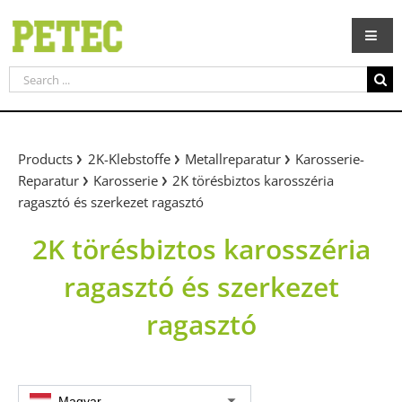
Skip
to
content
Search
for:
Products
2K-Klebstoffe
Metallreparatur
Karosserie-
Reparatur
Karosserie
2K törésbiztos karosszéria
ragasztó és szerkezet ragasztó
2K törésbiztos karosszéria
ragasztó és szerkezet
ragasztó
Magyar