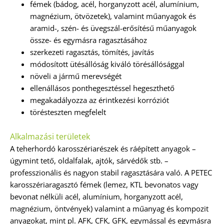
fémek (bádog, acél, horganyzott acél, alumínium,
magnézium, ötvözetek), valamint műanyagok és
aramid-, szén- és üvegszál-erősítésű műanyagok
össze- és egymásra ragasztásához
szerkezeti ragasztás, tömítés, javítás
módosított ütésállóság kiváló törésállósággal
növeli a jármű merevségét
ellenállásos ponthegesztéssel hegeszthető
megakadályozza az érintkezési korróziót
törésteszten megfelelt
Alkalmazási területek
A teherhordó karosszériarészek és ráépített anyagok –
úgymint tető, oldalfalak, ajtók, sárvédők stb. –
professzionális és nagyon stabil ragasztására való. A PETEC
karosszériaragasztó fémek (lemez, KTL bevonatos vagy
bevonat nélküli acél, alumínium, horganyzott acél,
magnézium, öntvények) valamint a műanyag és kompozit
anyagokat, mint pl. AFK, CFK, GFK, egymással és egymásra