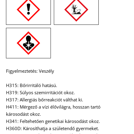
Figyelmeztetés: Veszély
H315: Bőrirritáló hatású.
H319: Súlyos szemirritációt okoz.
H317: Allergiás bőrreakciót válthat ki.
H411: Mérgező a vízi élővilágra, hosszan tartó
károsodást okoz.
H341: Feltehetően genetikai károsodást okoz.
H360D: Károsíthatja a születendő gyermeket.