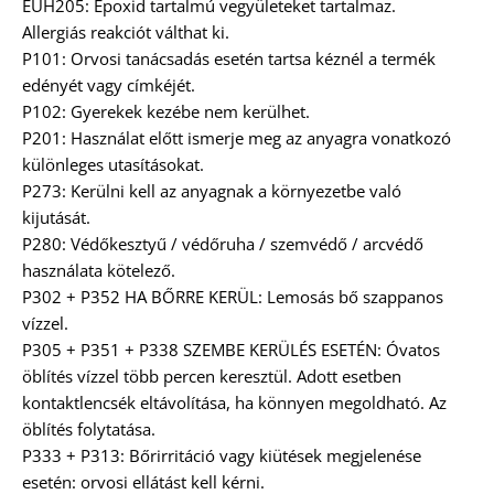
EUH205: Epoxid tartalmú vegyületeket tartalmaz.
Allergiás reakciót válthat ki.
P101: Orvosi tanácsadás esetén tartsa kéznél a termék
edényét vagy címkéjét.
P102: Gyerekek kezébe nem kerülhet.
P201: Használat előtt ismerje meg az anyagra vonatkozó
különleges utasításokat.
P273: Kerülni kell az anyagnak a környezetbe való
kijutását.
P280: Védőkesztyű / védőruha / szemvédő / arcvédő
használata kötelező.
P302 + P352 HA BŐRRE KERÜL: Lemosás bő szappanos
vízzel.
P305 + P351 + P338 SZEMBE KERÜLÉS ESETÉN: Óvatos
öblítés vízzel több percen keresztül. Adott esetben
kontaktlencsék eltávolítása, ha könnyen megoldható. Az
öblítés folytatása.
P333 + P313: Bőrirritáció vagy kiütések megjelenése
esetén: orvosi ellátást kell kérni.