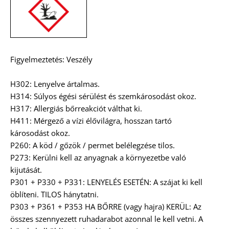
Figyelmeztetés: Veszély
H302: Lenyelve ártalmas.
H314: Súlyos égési sérülést és szemkárosodást okoz.
H317: Allergiás bőrreakciót válthat ki.
H411: Mérgező a vízi élővilágra, hosszan tartó
károsodást okoz.
P260: A köd / gőzök / permet belélegzése tilos.
P273: Kerülni kell az anyagnak a környezetbe való
kijutását.
P301 + P330 + P331: LENYELÉS ESETÉN: A szájat ki kell
öblíteni. TILOS hánytatni.
P303 + P361 + P353 HA BŐRRE (vagy hajra) KERÜL: Az
összes szennyezett ruhadarabot azonnal le kell vetni. A