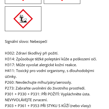
Signální slovo: Nebezpečí
H302: Zdraví škodlivý při požití.
H314: Způsobuje těžké poleptání kůže a poškození očí.
H317: Může vyvolat alergické kožní reakce.
H411: Toxický pro vodní organismy, s dlouhodobými
účinky.
P260: Nevdechujte mlhu/páry/aerosoly.
P273: Zabraňte uvolnění do životního prostředí.
P301 + P330 + P331: PŘI POŽITÍ: Vypláchněte ústa.
NEVYVOLÁVEJTE zvracení.
P303 + P361 + P353 PŘI STYKU S KŮŽÍ (nebo vlasy):