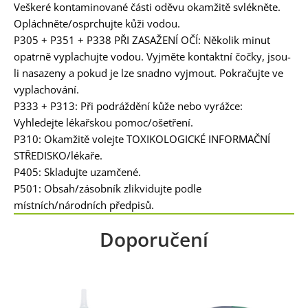
Veškeré kontaminované části oděvu okamžitě svlékněte.
Opláchněte/osprchujte kůži vodou.
P305 + P351 + P338 PŘI ZASAŽENÍ OČÍ: Několik minut
opatrně vyplachujte vodou. Vyjměte kontaktní čočky, jsou-
li nasazeny a pokud je lze snadno vyjmout. Pokračujte ve
vyplachování.
P333 + P313: Při podráždění kůže nebo vyrážce:
Vyhledejte lékařskou pomoc/ošetření.
P310: Okamžitě volejte TOXIKOLOGICKÉ INFORMAČNÍ
STŘEDISKO/lékaře.
P405: Skladujte uzamčené.
P501: Obsah/zásobník zlikvidujte podle
místních/národních předpisů.
Doporučení