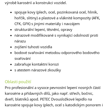
výrobě karosérií a konstrukci vozidel.
spojuje kovy (plech, ocel, pozinkovaná ocel, hliník,
hořčík, slitiny) a plastové a vláknité kompozity (AFK,
CFK, GFK) s jinými materiály i navzájem
strukturální lepení, těsnění, opravy
nárazově modifikované s vynikající odolností proti
nárazu
zvýšení tuhosti vozidla
bodové svařování metodou odporového bodového
svařování
zabraňuje kontaktní korozi
s atestem nárazové zkoušky
Oblasti použití
Pro profesionální a vysoce pevnostní lepení nosných částí
karosérie a přídavných dílů, jako např. střech, bočnic,
dveří, blatníků apod. PETEC Dvousložkové lepidlo na
karosérie spojuje kovy (plech, ocel s katodickým ponorem i