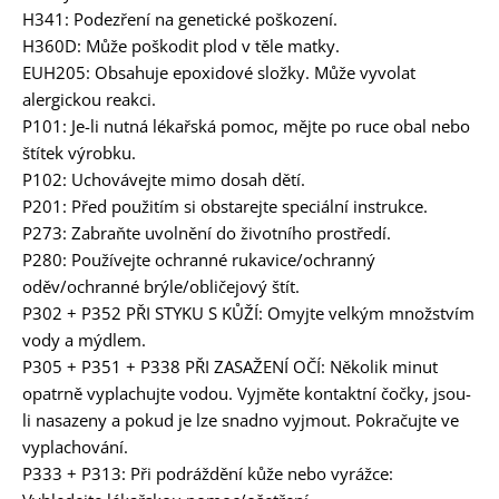
H341: Podezření na genetické poškození.
H360D: Může poškodit plod v těle matky.
EUH205: Obsahuje epoxidové složky. Může vyvolat
alergickou reakci.
P101: Je-li nutná lékařská pomoc, mějte po ruce obal nebo
štítek výrobku.
P102: Uchovávejte mimo dosah dětí.
P201: Před použitím si obstarejte speciální instrukce.
P273: Zabraňte uvolnění do životního prostředí.
P280: Používejte ochranné rukavice/ochranný
oděv/ochranné brýle/obličejový štít.
P302 + P352 PŘI STYKU S KŮŽÍ: Omyjte velkým množstvím
vody a mýdlem.
P305 + P351 + P338 PŘI ZASAŽENÍ OČÍ: Několik minut
opatrně vyplachujte vodou. Vyjměte kontaktní čočky, jsou-
li nasazeny a pokud je lze snadno vyjmout. Pokračujte ve
vyplachování.
P333 + P313: Při podráždění kůže nebo vyrážce: