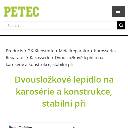
Skip
to
content
Search
for:
Products
2K-Klebstoffe
Metallreparatur
Karosserie-
Reparatur
Karosserie
Dvousložkové lepidlo na
karosérie a konstrukce, stabilní při
Dvousložkové lepidlo na
karosérie a konstrukce,
stabilní při
Čeština