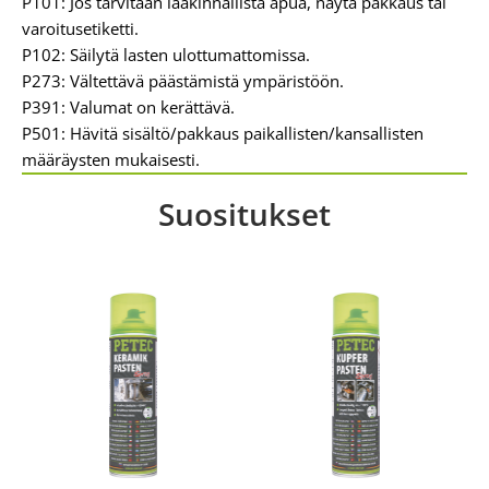
P101: Jos tarvitaan lääkinnällistä apua, näytä pakkaus tai
varoitusetiketti.
P102: Säilytä lasten ulottumattomissa.
P273: Vältettävä päästämistä ympäristöön.
P391: Valumat on kerättävä.
P501: Hävitä sisältö/pakkaus paikallisten/kansallisten
määräysten mukaisesti.
Suositukset