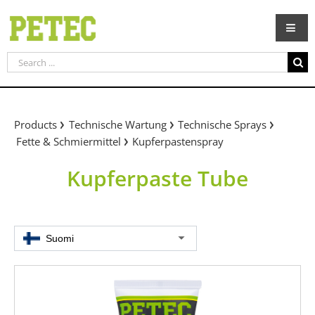
Skip
to
content
Search
for:
Products
Technische Wartung
Technische Sprays
Fette & Schmiermittel
Kupferpastenspray
Kupferpaste Tube
Suomi