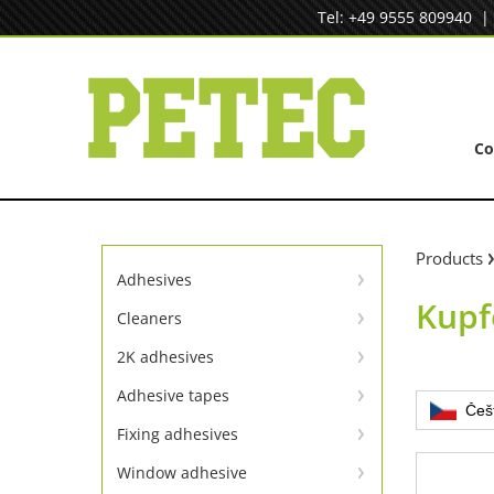
Skip
Tel: +49 9555 809940
to
content
C
Products
Adhesives
Kupf
Instant adhesives
Cleaners
Cleaners
SpeedBond adhesive system
2K adhesives
Universal repair
Contact adhesives
Adhesive tapes
Češ
TapeLine adhesive tapes
Metal repair
Fixing adhesives
Adhesion & sealing adhesive
Window adhesive