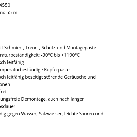
94550
ení: 55 ml
it Schmier-, Trenn-, Schutz-und Montagepaste
aturbeständigkeit: -30°C bis +1100°C
sch leitfähig
mperaturbeständige Kupferpaste
isch leitfähig beseitigt störende Geräusche und
ionen
frei
rungsfreie Demontage, auch nach langer
bsdauer
dig gegen Wasser, Salzwasser, leichte Säuren und