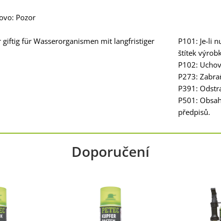
lovo: Pozor
giftig für Wasserorganismen mit langfristiger
P101: Je-li 
štítek výrob
P102: Uchov
P273: Zabraň
P391: Odstra
P501: Obsah/
předpisů.
Doporučení