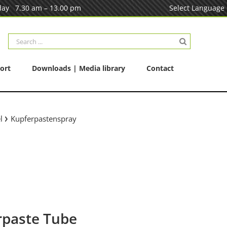
ay 7.30 am – 13.00 pm
Select Language
Search
for:
ort
Downloads | Media library
Contact
l
Kupferpastenspray
rpaste Tube