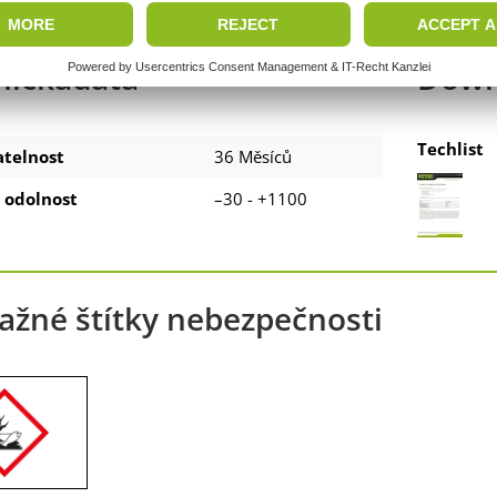
nickádata
Down
Techlist
atelnost
36 Měsíců
 odolnost
–30 - +1100
ažné štítky nebezpečnosti