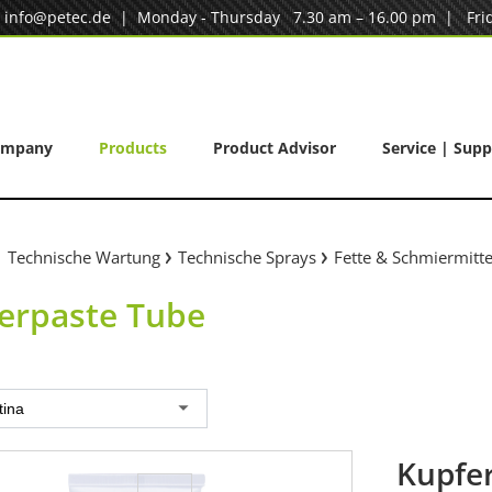
|
info@petec.de
| Monday - Thursday 7.30 am – 16.00 pm | Frid
ompany
Products
Product Advisor
Service | Supp
Technische Wartung
Technische Sprays
Fette & Schmiermitte
erpaste Tube
tina
Kupfe