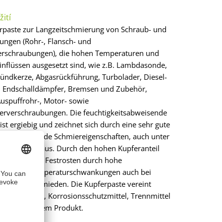
ití
rpaste zur Langzeitschmierung von Schraub- und
ungen (Rohr-, Flansch- und
rschraubungen), die hohen Temperaturen und
in­flüssen ausgesetzt sind, wie z.B. Lambdasonde,
ündkerze, Abgasrückführung, Turbolader, Diesel­
er, Endschalldämpfer, Bremsen und Zubehör,
uspuffrohr-, Motor- sowie
verschraubungen. Die feuchtigkeitsabweisende
ist ergiebig und zeichnet sich durch eine sehr gute
 hervorragende Schmiereigenschaften, auch unter
dingungen, aus. Durch den hohen Kupferanteil
tfressen oder Festrosten durch hohe
n sowie Tempe­raturschwankungen auch bei
ebsdauer vermieden. Die Kupferpaste vereint
l, Gleit­mittel, Korrosionsschutzmittel, Trennmittel
paste in einem Produkt.