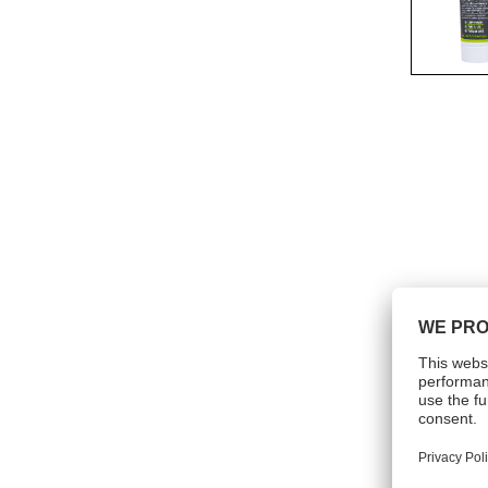
Präsentationen am POS
Accessories-battery applicator
gun
Accessories technical sprays