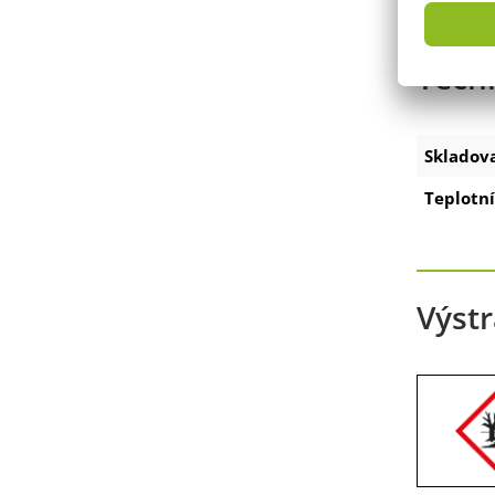
Tech
Skladov
Teplotní
Výstr