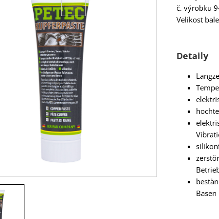
č. výrobku 
Velikost bal
Detaily
Langze
Temper
elektri
hochte
elektr
Vibrat
silikon
zerstö
Betrie
bestän
Basen