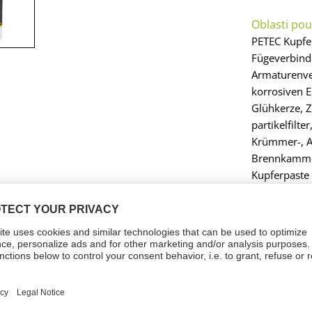
Oblasti použ
PETEC Kupfe
Fügeverbind
Armaturenve
korrosiven E
Glühkerze, Z
partikelfilt
Krümmer-, A
Brennkammer
Kupferpaste 
Haftung und
extremen Be
wird ein Fes
Temperature
langer Betri
Schmiermitte
und Montage